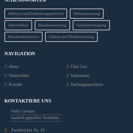
Abbruch und Entkernungsarbeiten
Altbausanierung
Asbestabbau
Bauüberwachung
Gebäudereinigung
Hausmeisterservice
Umbau und Modernisierung
NAVIGATION
Home
Über Uns
Datenschutz
Impressum
Kontakt
Haftungsausschluss
KONTAKTIERE UNS
Vullo Gaetano
----------------------------------
staatlich geprüfter Techniker
----------------------------------
Zweibrücker Str. 65